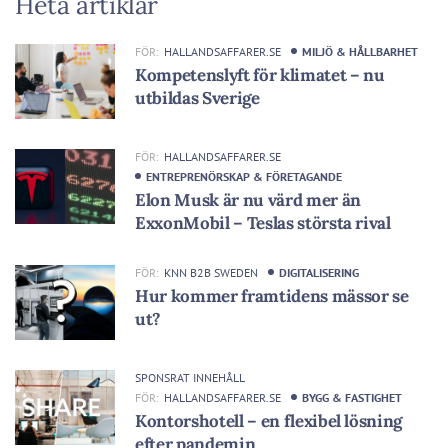
Heta artiklar
FÖR:
HALLANDSAFFARER.SE
MILJÖ & HÅLLBARHET
Kompetenslyft för klimatet – nu
utbildas Sverige
FÖR:
HALLANDSAFFARER.SE
ENTREPRENÖRSKAP & FÖRETAGANDE
Elon Musk är nu värd mer än
ExxonMobil – Teslas största rival
FÖR:
KNN B2B SWEDEN
DIGITALISERING
Hur kommer framtidens mässor se
ut?
SPONSRAT INNEHÅLL
FÖR:
HALLANDSAFFARER.SE
BYGG & FASTIGHET
Kontorshotell – en flexibel lösning
efter pandemin