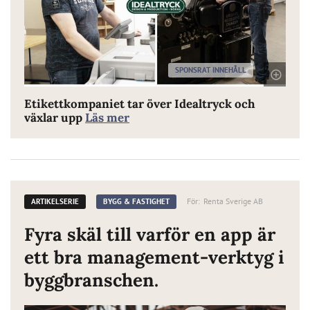
SPONSRAT INNEHÅLL
D
Etikettkompaniet tar över Idealtryck och
växlar upp
Läs mer
För:
Renta Sverige AB
ARTIKELSERIE
BYGG & FASTIGHET
Fyra skäl till varför en app är
ett bra management-verktyg i
byggbranschen.