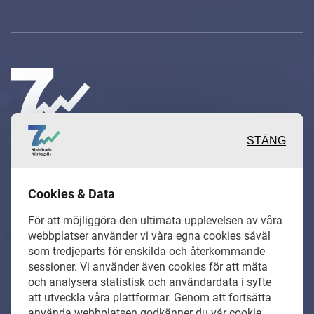
STÄNG
Inspirerande, engagerande och
Cookies & Data
värdefulla berättelser och
För att möjliggöra den ultimata upplevelsen av våra
reportage från och om det lokala
webbplatser använder vi våra egna cookies såväl
näringslivet och dess aktörer samt
som tredjeparts för enskilda och återkommande
sessioner. Vi använder även cookies för att mäta
en hel del annan läsvärt innehåll.
och analysera statistisk och användardata i syfte
att utveckla våra plattformar. Genom att fortsätta
använda webbplatsen godkänner du vår cookie