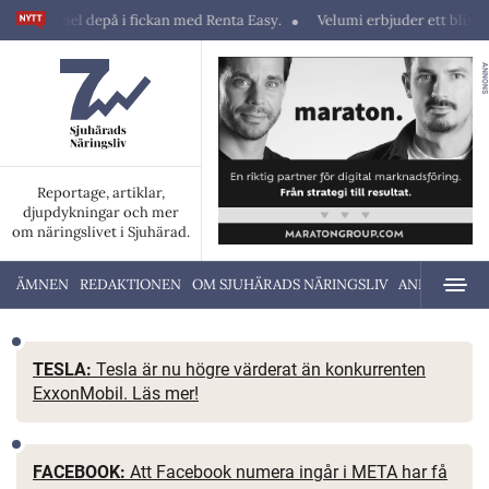
fickan med Renta Easy.
Velumi erbjuder ett blixtsnabbt, pålitligt & säk
ANNONS
Reportage, artiklar,
djupdykningar och mer
om näringslivet i Sjuhärad.
ÄMNEN
REDAKTIONEN
OM SJUHÄRADS NÄRINGSLIV
ANNONSERA
TESLA:
Tesla är nu högre värderat än konkurrenten
ExxonMobil. Läs mer!
FACEBOOK:
Att Facebook numera ingår i META har få