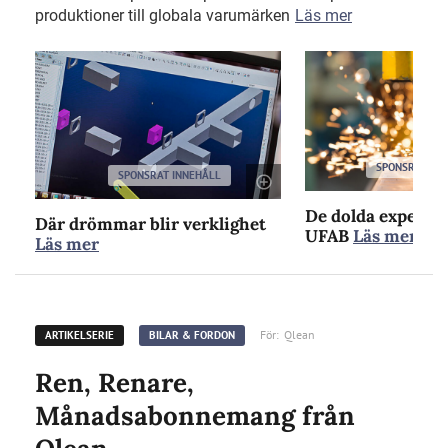
produktioner till globala varumärken
Läs mer
SPONSRAT IN
SPONSRAT INNEHÅLL
De dolda experte
Där drömmar blir verklighet
UFAB
Läs mer
Läs mer
För:
Qlean
ARTIKELSERIE
BILAR & FORDON
Ren, Renare,
Månadsabonnemang från