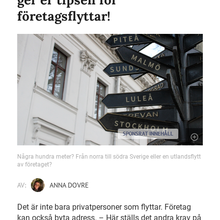
företagsflyttar!
SPONSRAT INNEHÅLL
Några hundra meter? Från norra till södra Sverige eller en utlandsflytt
av företaget?
AV:
ANNA DOVRE
Det är inte bara privatpersoner som flyttar. Företag
kan också byta adress. – Här ställs det andra krav på