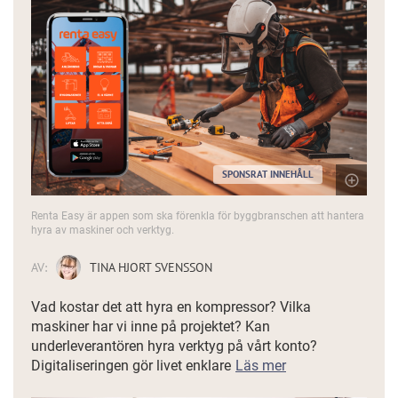
SPONSRAT INNEHÅLL
Renta Easy är appen som ska förenkla för byggbranschen att hantera
hyra av maskiner och verktyg.
AV:
TINA HJORT SVENSSON
Vad kostar det att hyra en kompressor? Vilka
maskiner har vi inne på projektet? Kan
underleverantören hyra verktyg på vårt konto?
Digitaliseringen gör livet enklare
Läs mer