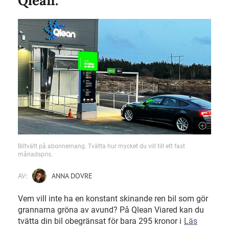
Qlean.
Biltvätt på abonnemang. Tvätta hur mycket du vill till ett fast
månadspris.
AV:
ANNA DOVRE
Vem vill inte ha en konstant skinande ren bil som gör
grannarna gröna av avund? På Qlean Viared kan du
tvätta din bil obegränsat för bara 295 kronor i
Läs