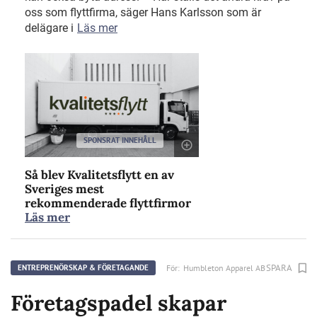
oss som flyttfirma, säger Hans Karlsson som är
delägare i
Läs mer
SPONSRAT INNEHÅLL
Så blev Kvalitetsflytt en av
Sveriges mest
rekommenderade flyttfirmor
Läs mer
SPARA
För:
Humbleton Apparel AB
ENTREPRENÖRSKAP & FÖRETAGANDE
Företagspadel skapar