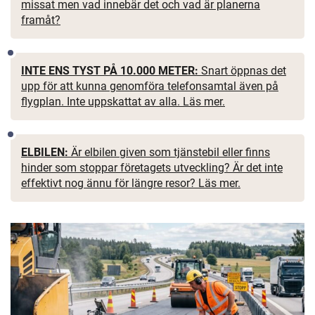
missat men vad innebär det och vad är planerna
framåt?
INTE ENS TYST PÅ 10.000 METER:
Snart öppnas det
upp för att kunna genomföra telefonsamtal även på
flygplan. Inte uppskattat av alla. Läs mer.
ELBILEN:
Är elbilen given som tjänstebil eller finns
hinder som stoppar företagets utveckling? Är det inte
effektivt nog ännu för längre resor? Läs mer.