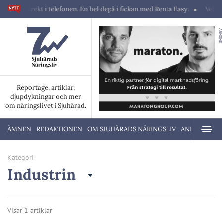
ner direkt i telefonen. En hel depå i fickan med Renta Easy.
Velumi er
ANNONS
Reportage, artiklar,
djupdykningar och mer
om näringslivet i Sjuhärad.
ÄMNEN
REDAKTIONEN
OM SJUHÄRADS NÄRINGSLIV
ANNONSERA
Kategori
Industrin
Visar 1 artiklar