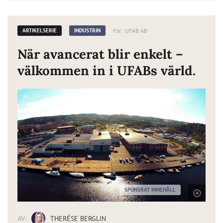
För:
UFAB AB
ARTIKELSERIE
INDUSTRIN
När avancerat blir enkelt –
välkommen in i UFABs värld.
SPONSRAT INNEHÅLL
AV:
THERÉSE BERGLIN