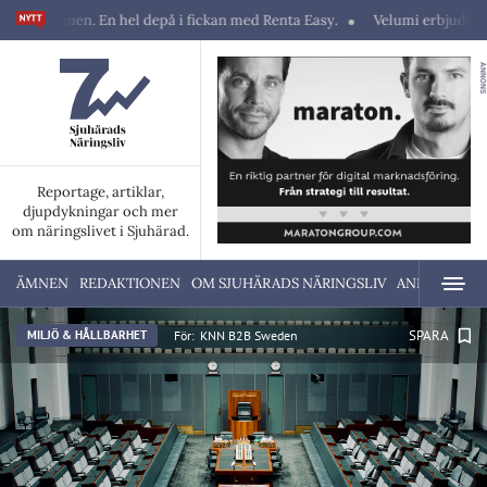
n. En hel depå i fickan med Renta Easy.
Velumi erbjuder ett blixtsnabb
ANNONS
Reportage, artiklar,
djupdykningar och mer
om näringslivet i Sjuhärad.
ÄMNEN
REDAKTIONEN
OM SJUHÄRADS NÄRINGSLIV
ANNONSERA
SPARA
För:
KNN B2B Sweden
MILJÖ & HÅLLBARHET