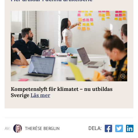
E
Kompetenslyft för klimatet – nu utbildas
Sverige
Läs mer
b
DELA:
AV:
THERÉSE BERGLIN