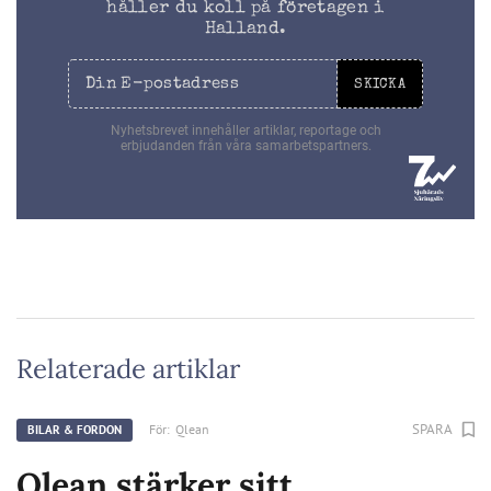
håller du koll på företagen i
Halland.
SKICKA
Nyhetsbrevet innehåller artiklar, reportage och
erbjudanden från våra samarbetspartners.
Relaterade artiklar
SPARA
För:
Qlean
BILAR & FORDON
Qlean stärker sitt