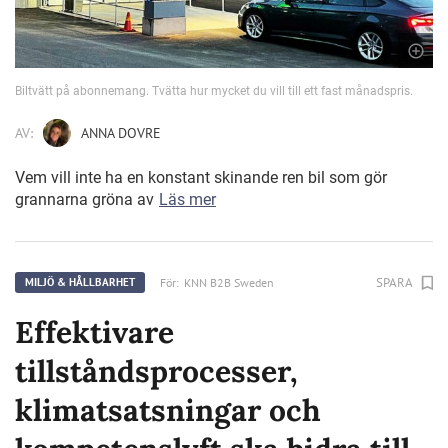
Biltvätt på abonnemang. Tvätta hur mycket du vill till ett fast månadspris.
AV:
ANNA DOVRE
Vem vill inte ha en konstant skinande ren bil som gör
grannarna gröna av
Läs mer
SPARA
För:
KNN B2B Sweden
MILJÖ & HÅLLBARHET
Effektivare
tillståndsprocesser,
klimatsatsningar och