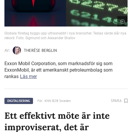
Globala företag byggs upp ultrasnabbt i nya branscher. Teslas värde slår nya
rekord. Foto: Sigmund och Alexander Shatov
AV:
THERÉSE BERGLIN
Exxon Mobil Corporation, som marknadsför sig som
ExxonMobil, är ett amerikanskt petroleumbolag som
rankas
Läs mer
SPARA
För:
KNN B2B Sweden
DIGITALISERING
Ett effektivt möte är inte
improviserat, det är