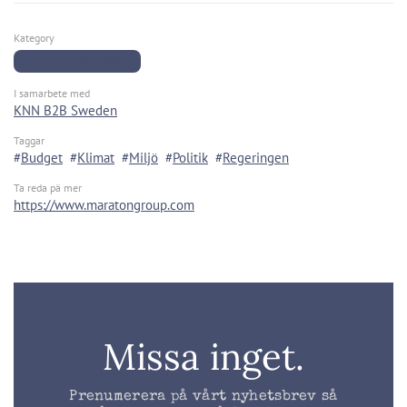
Kategory
MILJÖ & HÅLLBARHET
I samarbete med
KNN B2B Sweden
Taggar
Budget
Klimat
Miljö
Politik
Regeringen
Ta reda pä mer
https://www.maratongroup.com
Missa inget.
Prenumerera på vårt nyhetsbrev så