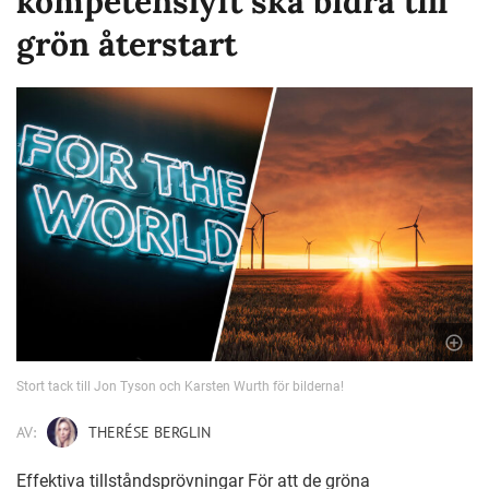
kompetenslyft ska bidra till
grön återstart
Stort tack till Jon Tyson och Karsten Wurth för bilderna!
AV:
THERÉSE BERGLIN
Effektiva tillståndsprövningar För att de gröna