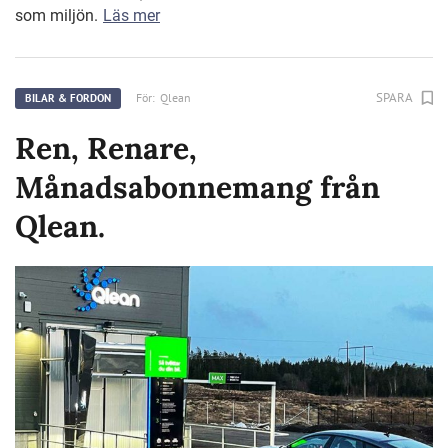
som miljön.
Läs mer
SPARA
För:
Qlean
BILAR & FORDON
Ren, Renare,
Månadsabonnemang från
Qlean.