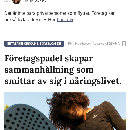
AV:
ANNA DOVRE
Det är inte bara privatpersoner som flyttar. Företag kan
också byta adress. – Här
Läs mer
SPARA
För:
Humbleton Apparel AB
ENTREPRENÖRSKAP & FÖRETAGANDE
Företagspadel skapar
sammanhållning som
smittar av sig i näringslivet.