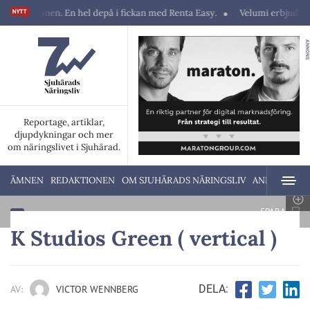
en. En hel depå i fickan med Renta Easy.
Velumi erbjuder ett blixtsnabb
ANNONS
Reportage, artiklar,
djupdykningar och mer
om näringslivet i Sjuhärad.
ÄMNEN
REDAKTIONEN
OM SJUHÄRADS NÄRINGSLIV
ANNONSERA
SPARA
K Studios Green ( vertical )
DELA:
AV:
VICTOR WENNBERG