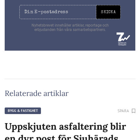
SKICKA
Nyhetsbrevet innehåller artiklar, reportage och
erbjudanden från våra samarbetspartners.
Relaterade artiklar
SPARA
BYGG & FASTIGHET
Uppskjuten asfaltering blir
en dyr post för Sjuhärads