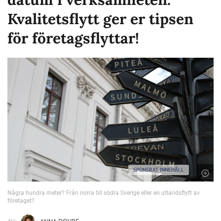
Kvalitetsflytt ger er tipsen
för företagsflyttar!
SPONSRAT INNEHÅLL
Några hundra meter? Från norra till södra Sverige eller en utlandsflytt av
företaget?