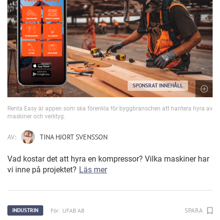
SPONSRAT INNEHÅLL
Renta Easy är appen som ska förenkla för byggbranschen att hantera hyra av
maskiner och verktyg.
AV:
TINA HJORT SVENSSON
Vad kostar det att hyra en kompressor? Vilka maskiner har
vi inne på projektet?
Läs mer
SPARA
För:
UFAB AB
INDUSTRIN