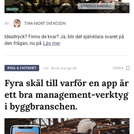
SPONSRAT INNEHÅLL
AV:
TINA HJORT SVENSSON
Idealtryck? Finns de kvar? Ja, blir det självklara svaret på
den frågan, nu på
Läs mer
SPARA
För:
Renta Sverige AB
BYGG & FASTIGHET
Fyra skäl till varför en app är
ett bra management-verktyg
i byggbranschen.