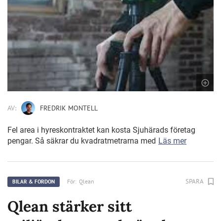
AV:
FREDRIK MONTELL
Fel area i hyreskontraktet kan kosta Sjuhärads företag
pengar. Så säkrar du kvadratmetrarna med
Läs mer
SPARA
För:
Qlean
BILAR & FORDON
Qlean stärker sitt