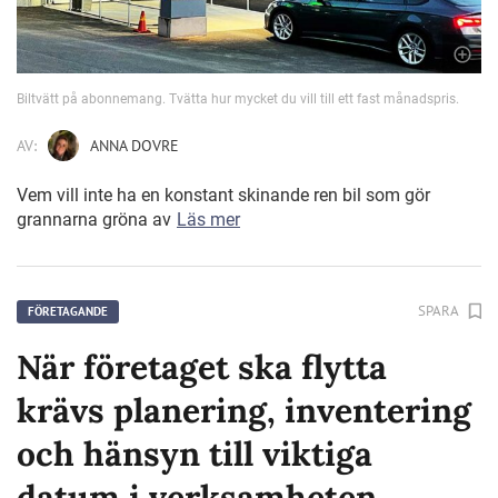
Biltvätt på abonnemang. Tvätta hur mycket du vill till ett fast månadspris.
AV:
ANNA DOVRE
Vem vill inte ha en konstant skinande ren bil som gör
grannarna gröna av
Läs mer
SPARA
FÖRETAGANDE
När företaget ska flytta
krävs planering, inventering
och hänsyn till viktiga
datum i verksamheten.