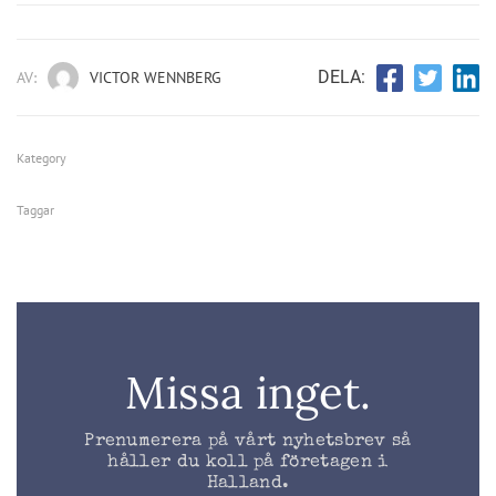
DELA:
AV:
VICTOR WENNBERG
Kategory
Taggar
Missa inget.
Prenumerera på vårt nyhetsbrev så
håller du koll på företagen i
Halland.