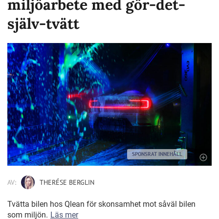
miljöarbete med gör-det-
själv-tvätt
SPONSRAT INNEHÅLL
AV:
THERÉSE BERGLIN
Tvätta bilen hos Qlean för skonsamhet mot såväl bilen
som miljön.
Läs mer