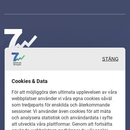
STÄNG
Inspirerande, engagerande och
Cookies & Data
värdefulla berättelser och
För att möjliggöra den ultimata upplevelsen av våra
reportage från och om det lokala
webbplatser använder vi våra egna cookies såväl
som tredjeparts för enskilda och återkommande
näringslivet och dess aktörer samt
sessioner. Vi använder även cookies för att mäta
en hel del annan läsvärt innehåll.
och analysera statistisk och användardata i syfte
att utveckla våra plattformar. Genom att fortsätta