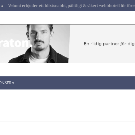
lumi erbjuder ett blixtsnabbt, pålitligt & säkert webbhotell för företag & b
ONSERA