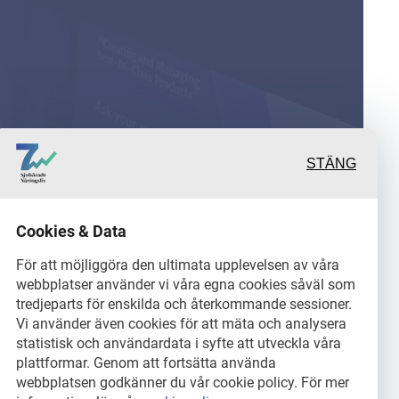
STÄNG
rande och värdefulla
Cookies & Data
rtage från och om det
För att möjliggöra den ultimata upplevelsen av våra
webbplatser använder vi våra egna cookies såväl som
tredjeparts för enskilda och återkommande sessioner.
ch dess aktörer samt en
Vi använder även cookies för att mäta och analysera
statistisk och användardata i syfte att utveckla våra
innehåll.
plattformar. Genom att fortsätta använda
webbplatsen godkänner du vår cookie policy. För mer