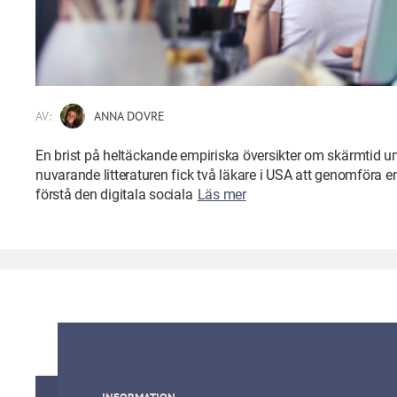
AV:
ANNA DOVRE
En brist på heltäckande empiriska översikter om skärmtid un
nuvarande litteraturen fick två läkare i USA att genomföra e
förstå den digitala sociala
Läs mer