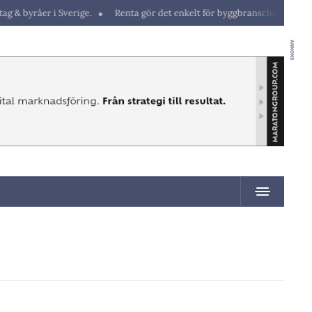
yråer i Sverige.
Renta gör det enkelt för byggbranschen att hyra maski
ANNONS