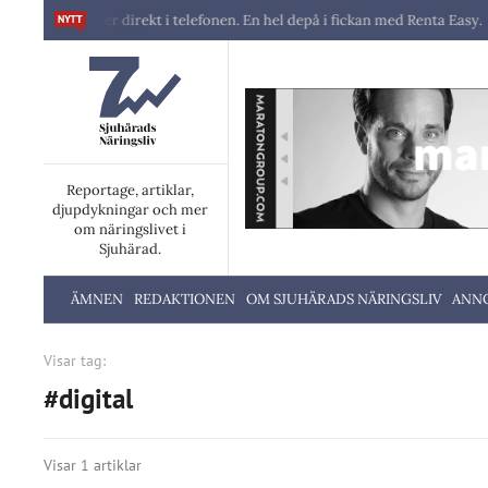
 maskiner direkt i telefonen. En hel depå i fickan med Renta Easy.
Ve
Reportage, artiklar,
djupdykningar och mer
om näringslivet i
Sjuhärad.
ÄMNEN
REDAKTIONEN
OM SJUHÄRADS NÄRINGSLIV
ANN
Visar tag:
#digital
Visar 1 artiklar