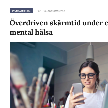
För:
Hallandsaffarer.se
DIGITALISERING
Överdriven skärmtid under c
mental hälsa