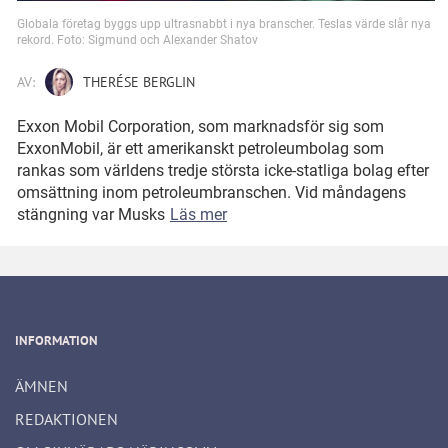
Globala företag byggs upp ultrasnabbt i nya branscher. Teslas värde slår nya
rekord. Foto: Sigmund och Alexander Shatov
AV:
THERÉSE BERGLIN
Exxon Mobil Corporation, som marknadsför sig som
ExxonMobil, är ett amerikanskt petroleumbolag som
rankas som världens tredje största icke-statliga bolag efter
omsättning inom petroleumbranschen. Vid måndagens
stängning var Musks
Läs mer
INFORMATION
ÄMNEN
REDAKTIONEN