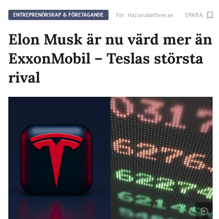
SPARA
För:
Hallandsaffarer.se
ENTREPRENÖRSKAP & FÖRETAGANDE
Elon Musk är nu värd mer än
ExxonMobil – Teslas största
rival