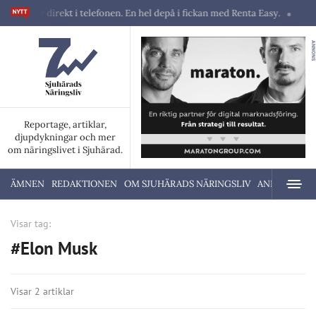
skiner direkt i telefonen. En hel depå i fickan med Renta Easy.
Velum
ANNONS
Reportage, artiklar,
djupdykningar och mer
om näringslivet i Sjuhärad.
ÄMNEN
REDAKTIONEN
OM SJUHÄRADS NÄRINGSLIV
ANNONSERA
Visar tag:
#Elon Musk
Visar 2 artiklar