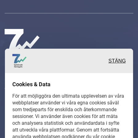
STÄNG
Inspirerande, engagerande och
Cookies & Data
värdefulla berättelser och
För att möjliggöra den ultimata upplevelsen av våra
reportage från och om det lokala
webbplatser använder vi våra egna cookies såväl
som tredjeparts för enskilda och återkommande
näringslivet och dess aktörer samt
sessioner. Vi använder även cookies för att mäta
en hel del annan läsvärt innehåll.
och analysera statistisk och användardata i syfte
att utveckla våra plattformar. Genom att fortsätta
använda webbplatsen godkänner du vår cookie