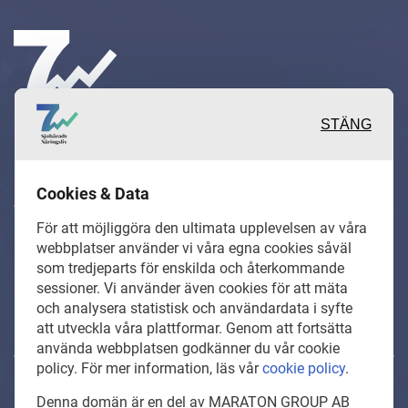
STÄNG
Inspirerande, engagerande och
Cookies & Data
värdefulla berättelser och
För att möjliggöra den ultimata upplevelsen av våra
reportage från och om det lokala
webbplatser använder vi våra egna cookies såväl
som tredjeparts för enskilda och återkommande
näringslivet och dess aktörer samt
sessioner. Vi använder även cookies för att mäta
en hel del annan läsvärt innehåll.
och analysera statistisk och användardata i syfte
att utveckla våra plattformar. Genom att fortsätta
använda webbplatsen godkänner du vår cookie
policy. För mer information, läs vår
cookie policy
.
SjuharadsNaringsliv.se är en del av mediakoncernen
Denna domän är en del av MARATON GROUP AB