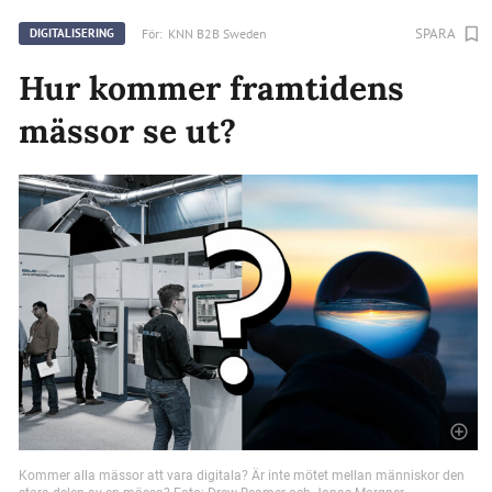
SPARA
För:
KNN B2B Sweden
DIGITALISERING
Hur kommer framtidens
mässor se ut?
Kommer alla mässor att vara digitala? Är inte mötet mellan människor den