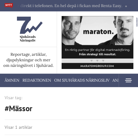
skiner direkt i telefonen. En hel depå i fickan med Renta Easy.
Velum
ANNONS
Reportage, artiklar,
djupdykningar och mer
om näringslivet i Sjuhärad.
ÄMNEN
REDAKTIONEN
OM SJUHÄRADS NÄRINGSLIV
ANNONSERA
Visar tag:
#Mässor
Visar 1 artiklar