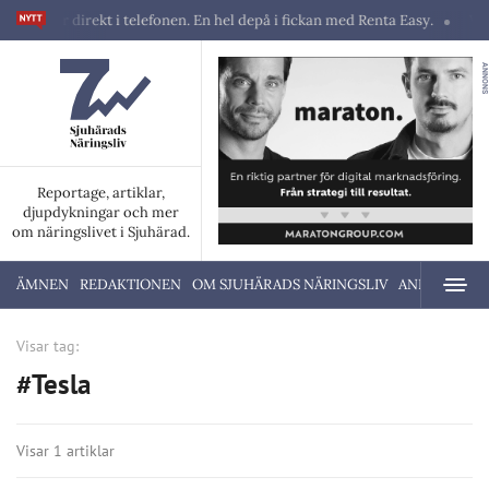
skiner direkt i telefonen. En hel depå i fickan med Renta Easy.
Velum
ANNONS
Reportage, artiklar,
djupdykningar och mer
om näringslivet i Sjuhärad.
ÄMNEN
REDAKTIONEN
OM SJUHÄRADS NÄRINGSLIV
ANNONSERA
Visar tag:
#Tesla
Visar 1 artiklar