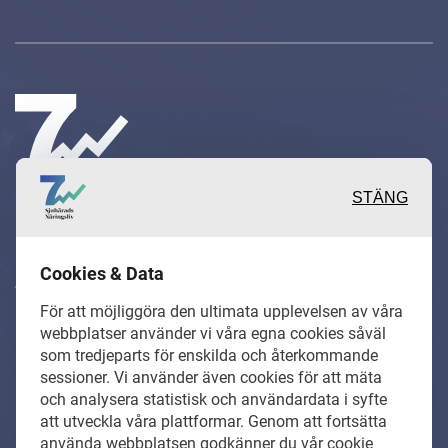
STÄNG
Inspirerande, engagerande och
Cookies & Data
värdefulla berättelser och
För att möjliggöra den ultimata upplevelsen av våra
reportage från och om det lokala
webbplatser använder vi våra egna cookies såväl
som tredjeparts för enskilda och återkommande
näringslivet och dess aktörer samt
sessioner. Vi använder även cookies för att mäta
en hel del annan läsvärt innehåll.
och analysera statistisk och användardata i syfte
att utveckla våra plattformar. Genom att fortsätta
använda webbplatsen godkänner du vår cookie