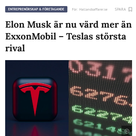
SPARA
För:
Hallandsaffarer.se
ENTREPRENÖRSKAP & FÖRETAGANDE
Elon Musk är nu värd mer än
ExxonMobil – Teslas största
rival