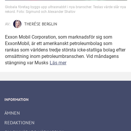
Globala företag byggs upp ultrasnabbt i nya branscher. Teslas värde slår nya
rekord. Foto: Sigmund och Alexander Shatov
AV:
THERÉSE BERGLIN
Exxon Mobil Corporation, som marknadsför sig som
ExxonMobil, är ett amerikanskt petroleumbolag som
rankas som världens tredje största icke-statliga bolag efter
omsättning inom petroleumbranschen. Vid måndagens
stängning var Musks
Läs mer
INFORMATION
ÄMNEN
REDAKTIONEN